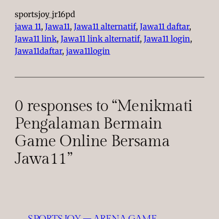
sportsjoy_jr16pd
jawa 11
, 
Jawa11
, 
Jawa11 alternatif
, 
Jawa11 daftar
, 
Jawa11 link
, 
Jawa11 link alternatif
, 
Jawa11 login
, 
Jawa11daftar
, 
jawa11login
0 responses to “Menikmati
Pengalaman Bermain
Game Online Bersama
Jawa11”