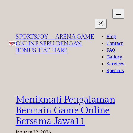
Skip
to
content
SPORTSJOY – ARENA GAME
Blog
ONLINE SERU DENGAN
Contact
BONUS TIAP HARI!
FAQ
Gallery
Services
Specials
Menikmati Pengalaman
Bermain Game Online
Bersama Jawa11
January 22, 2026