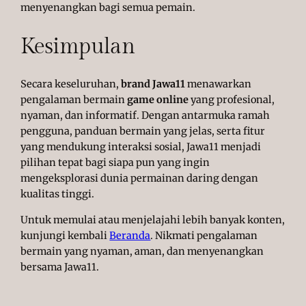
menyenangkan bagi semua pemain.
Kesimpulan
Secara keseluruhan,
brand Jawa11
menawarkan
pengalaman bermain
game online
yang profesional,
nyaman, dan informatif. Dengan antarmuka ramah
pengguna, panduan bermain yang jelas, serta fitur
yang mendukung interaksi sosial, Jawa11 menjadi
pilihan tepat bagi siapa pun yang ingin
mengeksplorasi dunia permainan daring dengan
kualitas tinggi.
Untuk memulai atau menjelajahi lebih banyak konten,
kunjungi kembali
Beranda
. Nikmati pengalaman
bermain yang nyaman, aman, dan menyenangkan
bersama Jawa11.