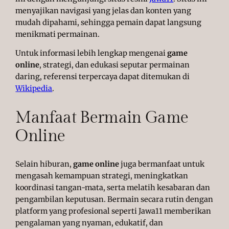
menyajikan navigasi yang jelas dan konten yang
mudah dipahami, sehingga pemain dapat langsung
menikmati permainan.
Untuk informasi lebih lengkap mengenai
game
online
, strategi, dan edukasi seputar permainan
daring, referensi terpercaya dapat ditemukan di
Wikipedia
.
Manfaat Bermain Game
Online
Selain hiburan,
game online
juga bermanfaat untuk
mengasah kemampuan strategi, meningkatkan
koordinasi tangan-mata, serta melatih kesabaran dan
pengambilan keputusan. Bermain secara rutin dengan
platform yang profesional seperti Jawa11 memberikan
pengalaman yang nyaman, edukatif, dan