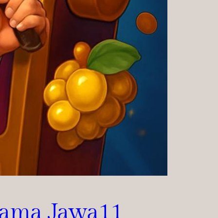
sama Jawa11