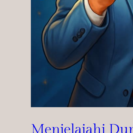
Menjelajahi Du