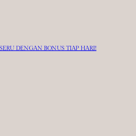
SERU DENGAN BONUS TIAP HARI!