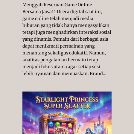
Menggali Keseruan Game Online
Bersama Jawa11 Di era digital saat ini,
game online telah menjadi media
hiburan yang tidak hanya mengasyikkan,
tetapi juga menghadirkan interaksi sosial
yang dinamis. Pemain dari berbagai usia
dapat menikmati permainan yang
menantang sekaligus edukatif. Namun,
kualitas pengalaman bermain tetap
menjadi fokus utama agar setiap sesi
lebih nyaman dan memuaskan. Brand…