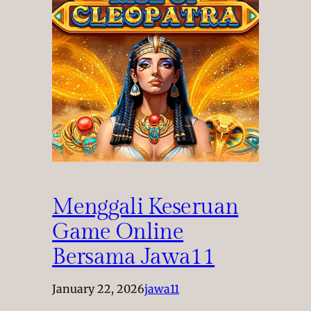
Menggali Keseruan
Game Online
Bersama Jawa11
January 22, 2026
jawa11