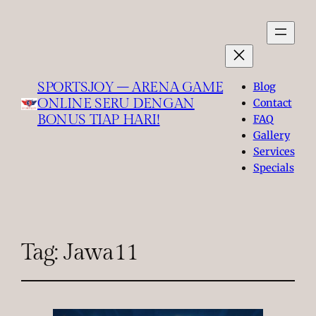
SPORTSJOY – ARENA GAME
Blog
ONLINE SERU DENGAN
Contact
BONUS TIAP HARI!
FAQ
Gallery
Services
Specials
Tag:
Jawa11