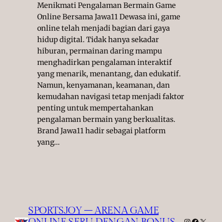
Menikmati Pengalaman Bermain Game
Online Bersama Jawa11 Dewasa ini, game
online telah menjadi bagian dari gaya
hidup digital. Tidak hanya sekadar
hiburan, permainan daring mampu
menghadirkan pengalaman interaktif
yang menarik, menantang, dan edukatif.
Namun, kenyamanan, keamanan, dan
kemudahan navigasi tetap menjadi faktor
penting untuk mempertahankan
pengalaman bermain yang berkualitas.
Brand Jawa11 hadir sebagai platform
yang…
SPORTSJOY – ARENA GAME
ONLINE SERU DENGAN BONUS
Instagra
Faceboo
X