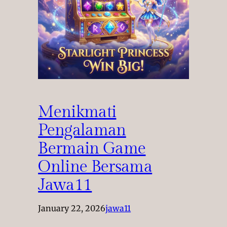
Menikmati
Pengalaman
Bermain Game
Online Bersama
Jawa11
January 22, 2026
jawa11