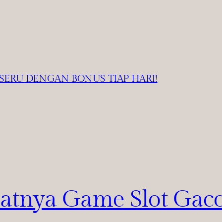
SERU DENGAN BONUS TIAP HARI!
atnya Game Slot Gacor