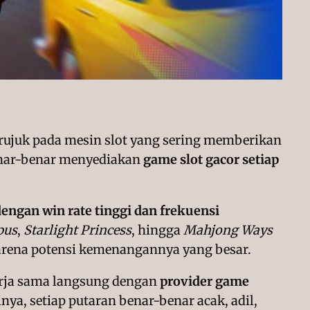
merujuk pada mesin slot yang sering memberikan
enar-benar menyediakan
game slot gacor setiap
engan win rate tinggi dan frekuensi
pus
,
Starlight Princess
, hingga
Mahjong Ways
karena potensi kemenangannya yang besar.
kerja sama langsung dengan
provider game
a, setiap putaran benar-benar acak, adil,