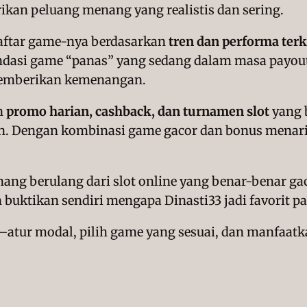
an peluang menang yang realistis dan sering.
 daftar game-nya berdasarkan
tren dan performa terk
si game “panas” yang sedang dalam masa payout 
memberikan kemenangan.
n
promo harian, cashback, dan turnamen slot
yang 
 Dengan kombinasi game gacor dan bonus menarik,
ng berulang dari slot online yang benar-benar gaco
n buktikan sendiri mengapa Dinasti33 jadi favorit pa
u—atur modal, pilih game yang sesuai, dan manfaa