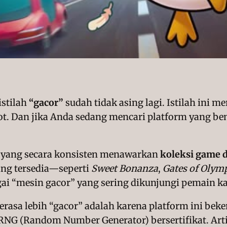
istilah
“gacor”
sudah tidak asing lagi. Istilah ini 
. Dan jika Anda sedang mencari platform yang b
ine yang secara konsisten menawarkan
koleksi game d
yang tersedia—seperti
Sweet Bonanza
,
Gates of Olym
gai “mesin gacor” yang sering dikunjungi pemain 
erasa lebih “gacor” adalah karena platform ini be
 (Random Number Generator) bersertifikat. Artiny