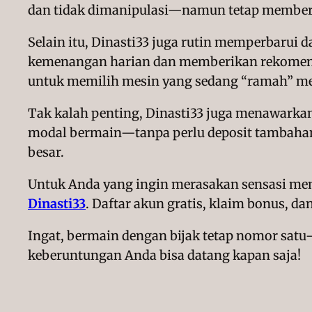
dan tidak dimanipulasi—namun tetap memberik
Selain itu, Dinasti33 juga rutin memperbarui
kemenangan harian dan memberikan rekomenda
untuk memilih mesin yang sedang “ramah” 
Tak kalah penting, Dinasti33 juga menawarka
modal bermain—tanpa perlu deposit tambahan.
besar.
Untuk Anda yang ingin merasakan sensasi mena
Dinasti33
. Daftar akun gratis, klaim bonus, da
Ingat, bermain dengan bijak tetap nomor sat
keberuntungan Anda bisa datang kapan saja!