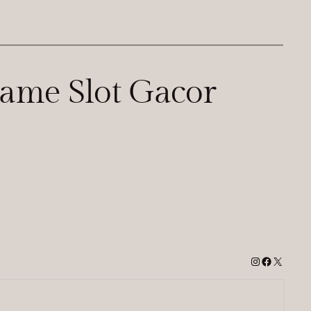
Game Slot Gacor
Instagram
Facebook
X