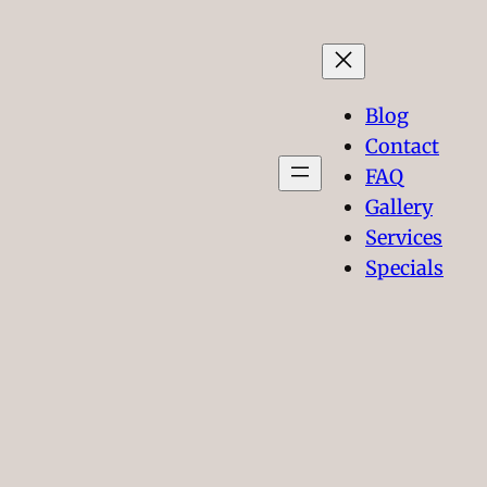
Blog
Contact
FAQ
Gallery
Services
Specials