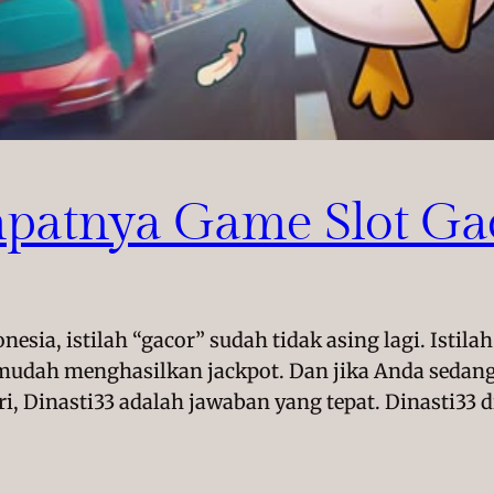
patnya Game Slot Gac
nesia, istilah “gacor” sudah tidak asing lagi. Istila
udah menghasilkan jackpot. Dan jika Anda sedang
, Dinasti33 adalah jawaban yang tepat. Dinasti33 di