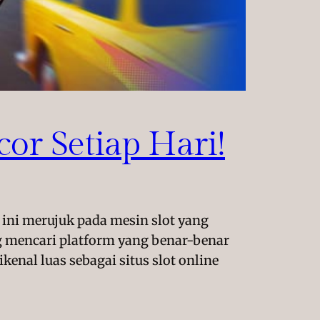
or Setiap Hari!
h ini merujuk pada mesin slot yang
 mencari platform yang benar-benar
kenal luas sebagai situs slot online