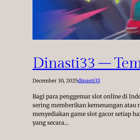
Dinasti33 – Tem
December 30, 2025
dinasti33
Bagi para penggemar slot online di Indo
sering memberikan kemenangan atau m
menyediakan game slot gacor setiap hari
yang secara…