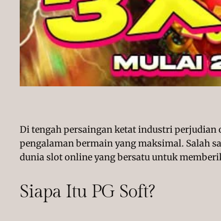
Di tengah persaingan ketat industri perjudian
pengalaman bermain yang maksimal. Salah sat
dunia slot online yang bersatu untuk memberi
Siapa Itu PG Soft?