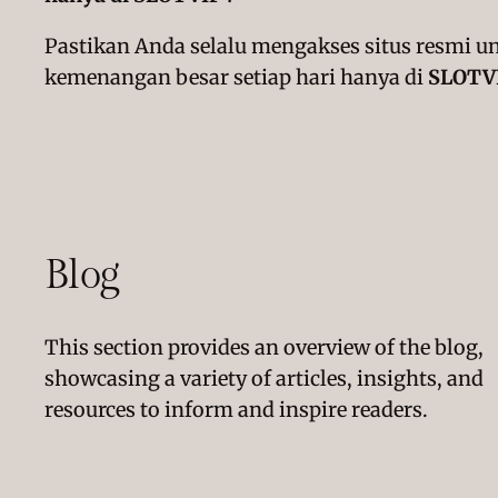
Pastikan Anda selalu mengakses situs resmi
kemenangan besar setiap hari hanya di
SLOTV
Blog
This section provides an overview of the blog,
showcasing a variety of articles, insights, and
resources to inform and inspire readers.