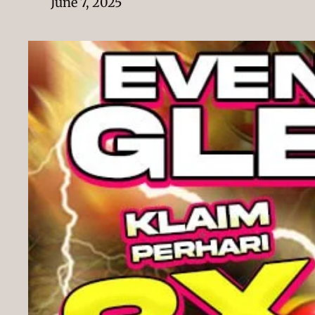
June 7, 2025