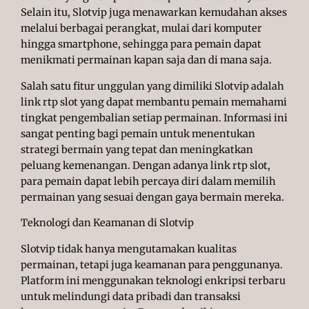
Selain itu, Slotvip juga menawarkan kemudahan akses
melalui berbagai perangkat, mulai dari komputer
hingga smartphone, sehingga para pemain dapat
menikmati permainan kapan saja dan di mana saja.
Salah satu fitur unggulan yang dimiliki Slotvip adalah
link rtp slot yang dapat membantu pemain memahami
tingkat pengembalian setiap permainan. Informasi ini
sangat penting bagi pemain untuk menentukan
strategi bermain yang tepat dan meningkatkan
peluang kemenangan. Dengan adanya link rtp slot,
para pemain dapat lebih percaya diri dalam memilih
permainan yang sesuai dengan gaya bermain mereka.
Teknologi dan Keamanan di Slotvip
Slotvip tidak hanya mengutamakan kualitas
permainan, tetapi juga keamanan para penggunanya.
Platform ini menggunakan teknologi enkripsi terbaru
untuk melindungi data pribadi dan transaksi