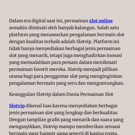
Dalam era digital saat ini, permainan
slot online
semakin diminati oleh banyak kalangan. Salah satu
platform yang menawarkan pengalaman bermain slot
dengan kualitas terbaik adalah Slotvip. Platform ini
tidak hanya menyediakan berbagai jenis permainan
slot yang menarik, tetapi juga menghadirkan inovasi
yang memudahkan para pemain dalam menikmati
permainan favorit mereka. Slotvip menjadi pilihan
utama bagi para penggemar slot yang menginginkan
pengalaman bermain yang seru dan menguntungkan.
Keunggulan Slotvip dalam Dunia Permainan Slot
Slotvip
dikenal luas karena menyediakan berbagai
jenis permainan slot yang lengkap dan berkualitas.
Dengan tampilan grafis yang menarik dan suara yang
mengasyikkan, Slotvip mampu memberikan sensasi
bermain yang hampir sama seperti di kasino nyata.