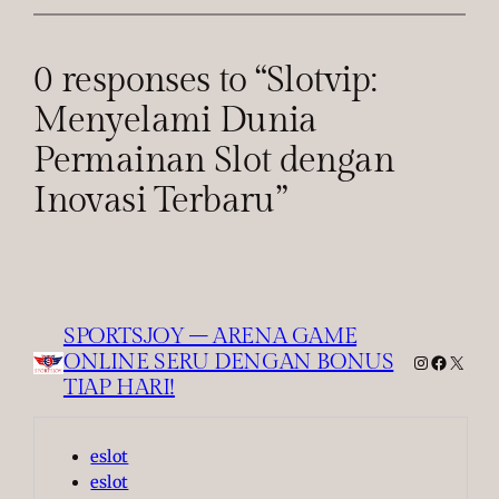
0 responses to “Slotvip:
Menyelami Dunia
Permainan Slot dengan
Inovasi Terbaru”
SPORTSJOY – ARENA GAME
ONLINE SERU DENGAN BONUS
Instagra
Faceboo
X
TIAP HARI!
eslot
eslot