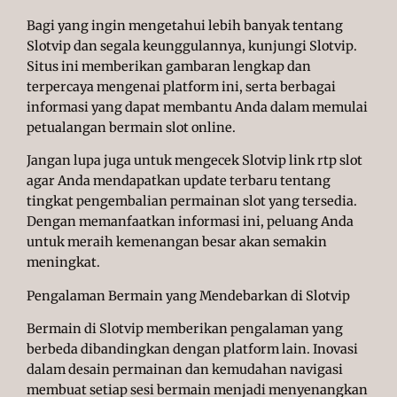
Bagi yang ingin mengetahui lebih banyak tentang
Slotvip dan segala keunggulannya, kunjungi Slotvip.
Situs ini memberikan gambaran lengkap dan
terpercaya mengenai platform ini, serta berbagai
informasi yang dapat membantu Anda dalam memulai
petualangan bermain slot online.
Jangan lupa juga untuk mengecek Slotvip link rtp slot
agar Anda mendapatkan update terbaru tentang
tingkat pengembalian permainan slot yang tersedia.
Dengan memanfaatkan informasi ini, peluang Anda
untuk meraih kemenangan besar akan semakin
meningkat.
Pengalaman Bermain yang Mendebarkan di Slotvip
Bermain di Slotvip memberikan pengalaman yang
berbeda dibandingkan dengan platform lain. Inovasi
dalam desain permainan dan kemudahan navigasi
membuat setiap sesi bermain menjadi menyenangkan