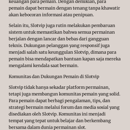
keuangan para pemain. Dengan demikian, para
pemain dapat bermain dengan tenang tanpa khawatir
akan kebocoran informasi atau penipuan.
Selain itu, Slotvip juga rutin melakukan pembaruan
sistem untuk memastikan bahwa semua permainan
berjalan dengan lancar dan bebas dari gangguan
teknis. Dukungan pelanggan yang responsif juga
menjadi salah satu keunggulan Slotvip, dimana para
pemain bisa mendapatkan bantuan kapan saja mereka
mengalami kendala saat bermain.
Komunitas dan Dukungan Pemain di Slotvip
Slotvip tidak hanya sekadar platform permainan,
tetapi juga membangun komunitas pemain yang solid.
Para pemain dapat berbagi pengalaman, tips, dan
strategi bermain melalui forum dan media sosial yang
disediakan oleh Slotvip. Komunitas ini menjadi
tempat yang tepat untuk belajar dan berkembang
bersama dalam dunia permainan slot.