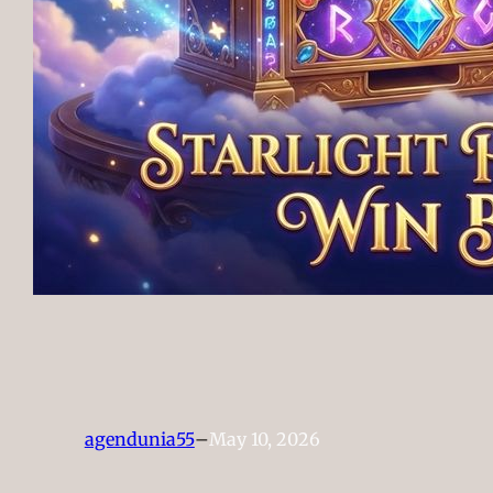
agendunia55
–
May 10, 2026