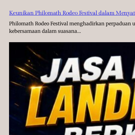
Keunikan Philomath Rodeo Festival dalam Menyat
Philomath Rodeo Festival menghadirkan perpaduan un
kebersamaan dalam suasana…