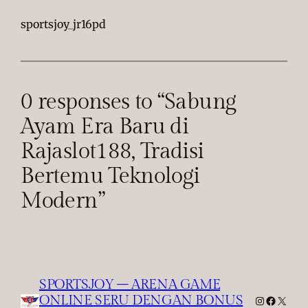
sportsjoy_jr16pd
0 responses to “Sabung
Ayam Era Baru di
Rajaslot188, Tradisi
Bertemu Teknologi
Modern”
SPORTSJOY – ARENA GAME
ONLINE SERU DENGAN BONUS
Instagra
Faceboo
X