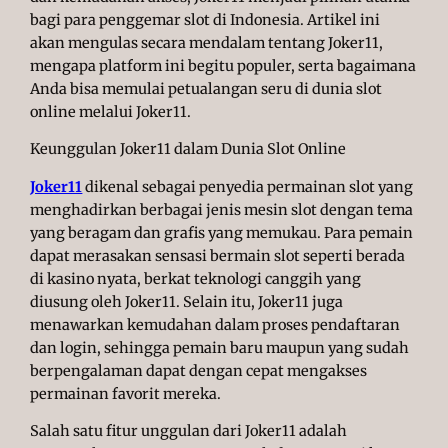
bagi para penggemar slot di Indonesia. Artikel ini
akan mengulas secara mendalam tentang Joker11,
mengapa platform ini begitu populer, serta bagaimana
Anda bisa memulai petualangan seru di dunia slot
online melalui Joker11.
Keunggulan Joker11 dalam Dunia Slot Online
Joker11
dikenal sebagai penyedia permainan slot yang
menghadirkan berbagai jenis mesin slot dengan tema
yang beragam dan grafis yang memukau. Para pemain
dapat merasakan sensasi bermain slot seperti berada
di kasino nyata, berkat teknologi canggih yang
diusung oleh Joker11. Selain itu, Joker11 juga
menawarkan kemudahan dalam proses pendaftaran
dan login, sehingga pemain baru maupun yang sudah
berpengalaman dapat dengan cepat mengakses
permainan favorit mereka.
Salah satu fitur unggulan dari Joker11 adalah