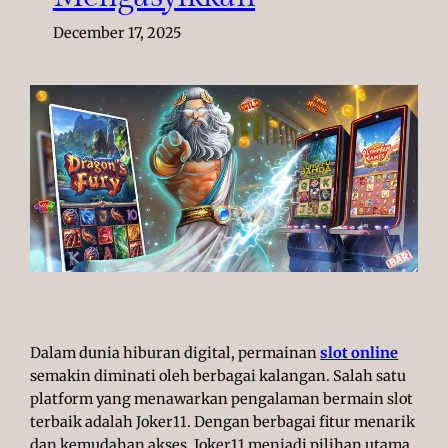
December 17, 2025
Dalam dunia hiburan digital, permainan
slot online
semakin diminati oleh berbagai kalangan. Salah satu
platform yang menawarkan pengalaman bermain slot
terbaik adalah Joker11. Dengan berbagai fitur menarik
dan kemudahan akses, Joker11 menjadi pilihan utama