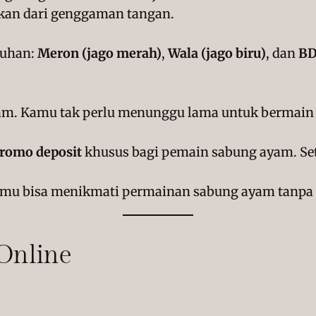
kan dari genggaman tangan.
ruhan:
Meron (jago merah)
,
Wala (jago biru)
, dan
BD
jam. Kamu tak perlu menunggu lama untuk bermain
promo deposit
khusus bagi pemain sabung ayam. Seti
 kamu bisa menikmati permainan sabung ayam tanpa
Online