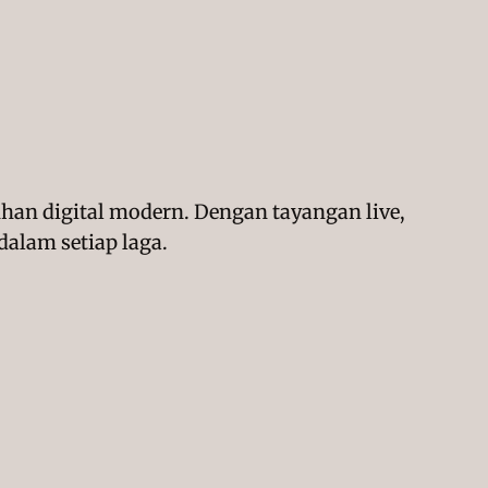
han digital modern. Dengan tayangan live,
alam setiap laga.