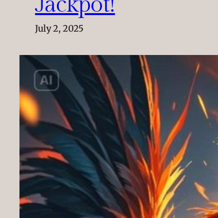
Jackpot!
July 2, 2025