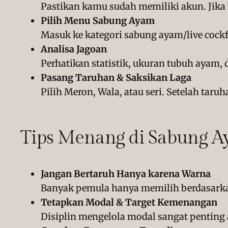
Pastikan kamu sudah memiliki akun. Jika
Pilih Menu Sabung Ayam
Masuk ke kategori sabung ayam/live cockf
Analisa Jagoan
Perhatikan statistik, ukuran tubuh ayam
Pasang Taruhan & Saksikan Laga
Pilih Meron, Wala, atau seri. Setelah tar
Tips Menang di Sabung 
Jangan Bertaruh Hanya karena Warna
Banyak pemula hanya memilih berdasarkan
Tetapkan Modal & Target Kemenangan
Disiplin mengelola modal sangat pentin