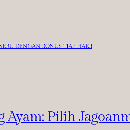
SERU DENGAN BONUS TIAP HARI!
 Ayam: Pilih Jagoan