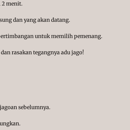
 2 menit.
gsung dan yang akan datang.
di pertimbangan untuk memilih pemenang.
g dan rasakan tegangnya adu jago!
 jagoan sebelumnya.
tungkan.