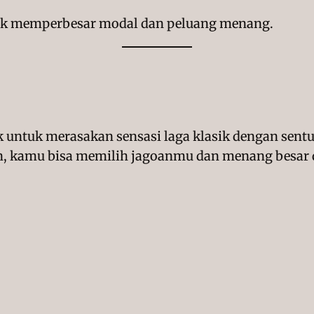
uk memperbesar modal dan peluang menang.
k untuk merasakan sensasi laga klasik dengan sentu
, kamu bisa memilih jagoanmu dan menang besar d