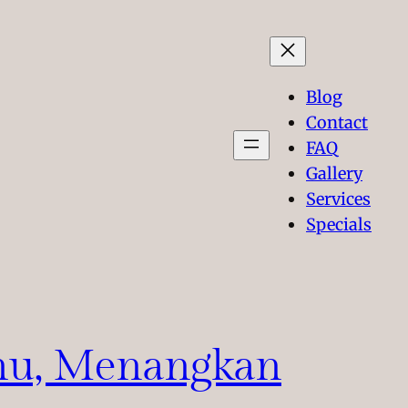
Blog
Contact
FAQ
Gallery
Services
Specials
mu, Menangkan