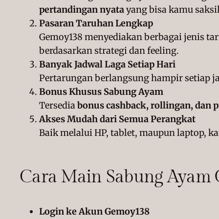
pertandingan nyata
yang bisa kamu saksi
Pasaran Taruhan Lengkap
Gemoy138 menyediakan berbagai jenis ta
berdasarkan strategi dan feeling.
Banyak Jadwal Laga Setiap Hari
Pertarungan berlangsung hampir setiap 
Bonus Khusus Sabung Ayam
Tersedia
bonus cashback, rollingan, dan 
Akses Mudah dari Semua Perangkat
Baik melalui HP, tablet, maupun laptop,
Cara Main Sabung Ayam 
Login ke Akun Gemoy138