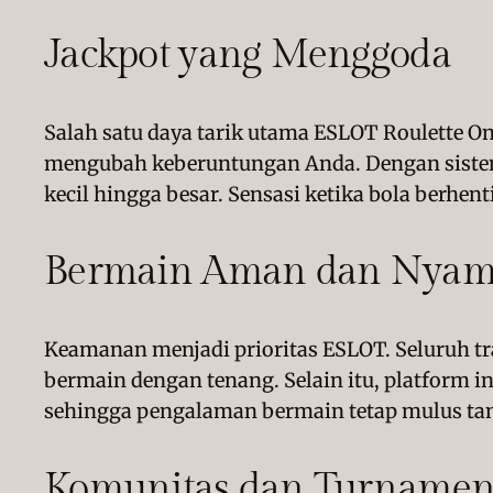
Jackpot yang Menggoda
Salah satu daya tarik utama ESLOT Roulette
mengubah keberuntungan Anda. Dengan sistem
kecil hingga besar. Sensasi ketika bola berhe
Bermain Aman dan Nya
Keamanan menjadi prioritas ESLOT. Seluruh tr
bermain dengan tenang. Selain itu, platform
sehingga pengalaman bermain tetap mulus ta
Komunitas dan Turname