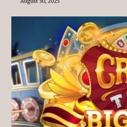
August 30, 2025