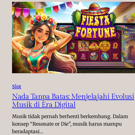
Slot
Nada Tanpa Batas: Menjelajahi Evolusi
Musik di Era Digital
Musik tidak pernah berhenti berkembang. Dalam
konsep “Resonate or Die”, musik harus mampu
beradaptasi…