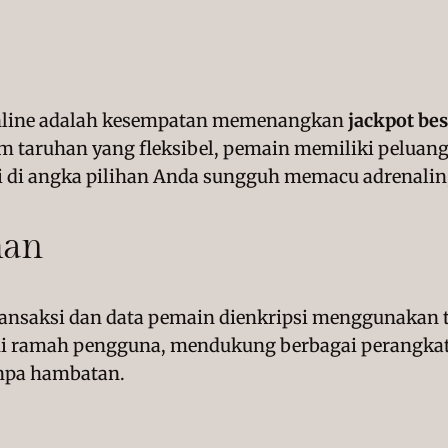
 Online adalah kesempatan memenangkan
jackpot bes
 taruhan yang fleksibel, pemain memiliki peluan
nti di angka pilihan Anda sungguh memacu adrenalin
man
ansaksi dan data pemain dienkripsi menggunakan t
 ini ramah pengguna, mendukung berbagai perangkat
npa hambatan.
n