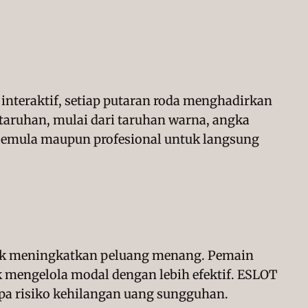
nteraktif, setiap putaran roda menghadirkan
taruhan, mulai dari taruhan warna, angka
pemula maupun profesional untuk langsung
uk meningkatkan peluang menang. Pemain
k mengelola modal dengan lebih efektif. ESLOT
pa risiko kehilangan uang sungguhan.