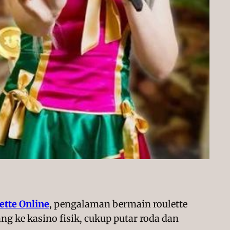
ette Online
, pengalaman bermain roulette
ng ke kasino fisik, cukup putar roda dan