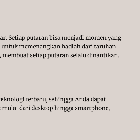
ar
. Setiap putaran bisa menjadi momen yang
g untuk memenangkan hadiah dari taruhan
, membuat setiap putaran selalu dinantikan.
eknologi terbaru, sehingga Anda dapat
 mulai dari desktop hingga smartphone,