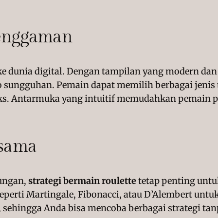
Genggaman
 dunia digital. Dengan tampilan yang modern dan i
o sungguhan. Pemain dapat memilih berbagai jenis 
eks. Antarmuka yang intuitif memudahkan pemain 
rsama
ungan,
strategi bermain roulette
tetap penting unt
perti Martingale, Fibonacci, atau D’Alembert untu
 sehingga Anda bisa mencoba berbagai strategi tan