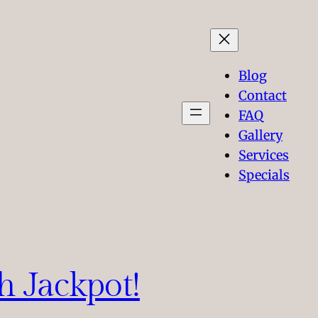
Blog
Contact
FAQ
Gallery
Services
Specials
h Jackpot!