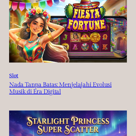
Slot
Nada Tanpa Batas: Menjelajahi Evolusi
Musik di Era Digital