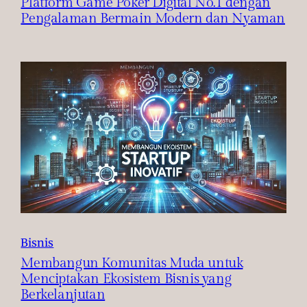
Platform Game Poker Digital No.1 dengan
Pengalaman Bermain Modern dan Nyaman
Bisnis
Membangun Komunitas Muda untuk
Menciptakan Ekosistem Bisnis yang
Berkelanjutan