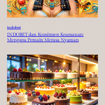
indobet
INDOBET dan Komitmen Keamanan:
Mengapa Pemain Merasa Nyaman