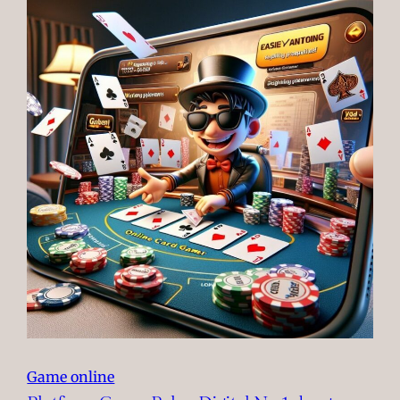
Game online