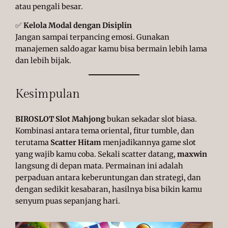
atau pengali besar.
✅
Kelola Modal dengan Disiplin
Jangan sampai terpancing emosi. Gunakan
manajemen saldo agar kamu bisa bermain lebih lama
dan lebih bijak.
Kesimpulan
BIROSLOT Slot Mahjong
bukan sekadar slot biasa.
Kombinasi antara tema oriental, fitur tumble, dan
terutama
Scatter Hitam
menjadikannya game slot
yang wajib kamu coba. Sekali scatter datang,
maxwin
langsung di depan mata. Permainan ini adalah
perpaduan antara keberuntungan dan strategi, dan
dengan sedikit kesabaran, hasilnya bisa bikin kamu
senyum puas sepanjang hari.