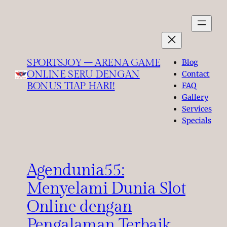
Skip
to
content
SPORTSJOY – ARENA GAME
Blog
ONLINE SERU DENGAN
Contact
BONUS TIAP HARI!
FAQ
Gallery
Services
Specials
Agendunia55:
Menyelami Dunia Slot
Online dengan
Pengalaman Terbaik