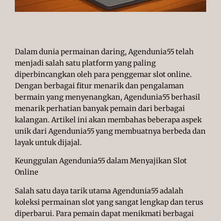
Dalam dunia permainan daring, Agendunia55 telah
menjadi salah satu platform yang paling
diperbincangkan oleh para penggemar slot online.
Dengan berbagai fitur menarik dan pengalaman
bermain yang menyenangkan, Agendunia55 berhasil
menarik perhatian banyak pemain dari berbagai
kalangan. Artikel ini akan membahas beberapa aspek
unik dari Agendunia55 yang membuatnya berbeda dan
layak untuk dijajal.
Keunggulan Agendunia55 dalam Menyajikan Slot
Online
Salah satu daya tarik utama Agendunia55 adalah
koleksi permainan slot yang sangat lengkap dan terus
diperbarui. Para pemain dapat menikmati berbagai