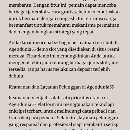
membantu. Dengan fitur ini, pemain dapat mencoba
berbagai jenis slot secara gratis sebelum memutuskan
untuk bermain dengan uang asli. Ini tentunya sangat
bermanfaat untuk memahami mekanisme permainan
dan mengembangkan strategi yang tepat.
Anda dapat mencoba berbagai permainan tersebut di
Agendunia55 demo slot yang disediakan di situs resmi
mereka. Fitur demo ini memungkinkan Anda untuk
mengenal lebih jauh tentang berbagai jenis slot yang
tersedia, tanpa harus melakukan deposit terlebih
dahulu.
Keamanan dan Layanan Pelanggan di Agendunia55
Keamanan menjadi salah satu prioritas utama di
Agendunia55. Platform ini menggunakan teknologi
enkripsi terbaru untuk melindungi data pribadi dan
transaksi para pemain. Selain itu, layanan pelanggan
yang responsif dan profesional siap membantu setiap