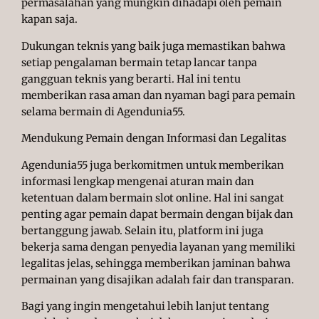
permasalahan yang mungkin dihadapi oleh pemain
kapan saja.
Dukungan teknis yang baik juga memastikan bahwa
setiap pengalaman bermain tetap lancar tanpa
gangguan teknis yang berarti. Hal ini tentu
memberikan rasa aman dan nyaman bagi para pemain
selama bermain di Agendunia55.
Mendukung Pemain dengan Informasi dan Legalitas
Agendunia55 juga berkomitmen untuk memberikan
informasi lengkap mengenai aturan main dan
ketentuan dalam bermain slot online. Hal ini sangat
penting agar pemain dapat bermain dengan bijak dan
bertanggung jawab. Selain itu, platform ini juga
bekerja sama dengan penyedia layanan yang memiliki
legalitas jelas, sehingga memberikan jaminan bahwa
permainan yang disajikan adalah fair dan transparan.
Bagi yang ingin mengetahui lebih lanjut tentang