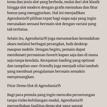
tema dan jenis slot yang berbeda, mulai dari slot klasik
hingga slot modern dengan grafis memukau dan fitur
bonus yang menggiurkan. Hal ini menjadikan
Agendunia55 pilihan tepat bagi siapa saja yang ingin
merasakan sensasi bermain slot dengan variasi yang
tak terbatas.
Selain itu, Agendunia55 juga menawarkan kemudahan
akses melalui berbagai perangkat, baik desktop
maupun mobile. Dengan begitu, pemain dapat
menikmati permainan favorit kapan saja dan di mana
saja tanpa kendala. Kecepatan loading yang optimal
dan tampilan user-friendly juga menjadi nilai tambah
yang membuat pengalaman bermain semakin
menyenangkan.
Fitur Demo Slot di Agendunia55
Bagi para pemula yang ingin mencoba peruntungan
tanpa risiko kehilangan modal, Agendunia55
menyediakan fasilitas demo slot yang sangat