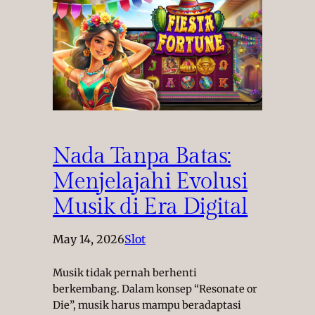
Nada Tanpa Batas:
Menjelajahi Evolusi
Musik di Era Digital
May 14, 2026
Slot
Musik tidak pernah berhenti
berkembang. Dalam konsep “Resonate or
Die”, musik harus mampu beradaptasi