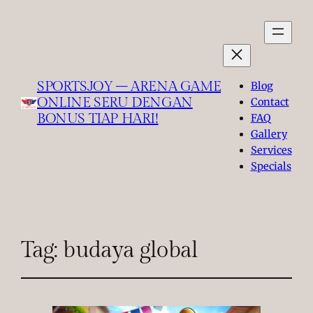
SPORTSJOY – ARENA GAME
Blog
ONLINE SERU DENGAN
Contact
BONUS TIAP HARI!
FAQ
Gallery
Services
Specials
Tag:
budaya global