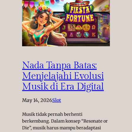
Nada Tanpa Batas:
Menjelajahi Evolusi
Musik di Era Digital
May 14, 2026
Slot
Musik tidak pernah berhenti
berkembang. Dalam konsep “Resonate or
Die”, musik harus mampu beradaptasi