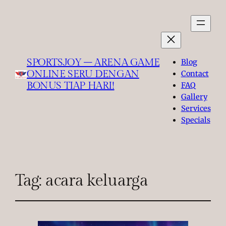
SPORTSJOY – ARENA GAME
Blog
ONLINE SERU DENGAN
Contact
BONUS TIAP HARI!
FAQ
Gallery
Services
Specials
Tag:
acara keluarga