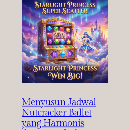
Menyusun Jadwal
Nutcracker Ballet
yang Harmonis